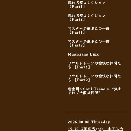
隠れ名盤コレクション
【Part1】
隠れ名盤コレクション
【Part2】
マスターが選ぶこの一曲
【Part1】
マスターが選ぶこの一曲
【Part2】
Musicians Link
ソウルトレーンの愉快な仲間た
ち 【Part1】
ソウルトレーンの愉快な仲間た
ち 【Part2】
新企画〜Soul Trane's “気ま
ぐれプチ散歩日記”
2026.08.06 Thursday
19:30 福田重男(pf) 山下弘治