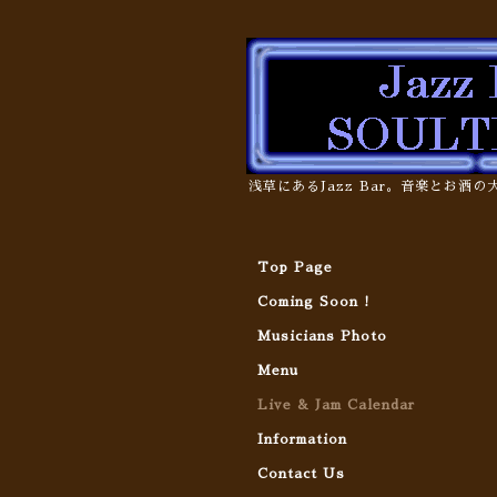
浅草にあるJazz Bar。音楽とお酒
Top Page
Coming Soon !
Musicians Photo
Menu
Live & Jam Calendar
Information
Contact Us