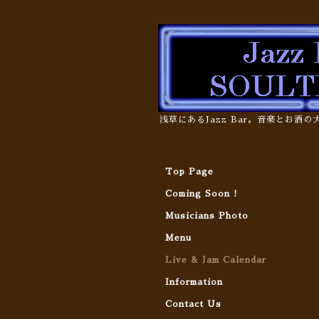
浅草にあるJazz Bar。音楽とお酒
Top Page
Coming Soon !
Musicians Photo
Menu
Live & Jam Calendar
Information
Contact Us