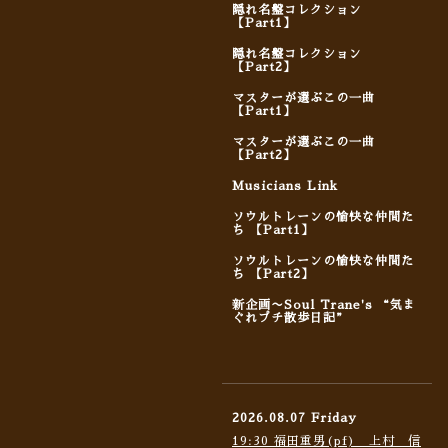
隠れ名盤コレクション
【Part1】
隠れ名盤コレクション
【Part2】
マスターが選ぶこの一曲
【Part1】
マスターが選ぶこの一曲
【Part2】
Musicians Link
ソウルトレーンの愉快な仲間た
ち 【Part1】
ソウルトレーンの愉快な仲間た
ち 【Part2】
新企画〜Soul Trane's “気ま
ぐれプチ散歩日記”
2026.08.07 Friday
19:30 福田重男(pf) 上村 信