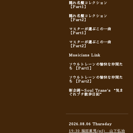
隠れ名盤コレクション
【Part1】
隠れ名盤コレクション
【Part2】
マスターが選ぶこの一曲
【Part1】
マスターが選ぶこの一曲
【Part2】
Musicians Link
ソウルトレーンの愉快な仲間た
ち 【Part1】
ソウルトレーンの愉快な仲間た
ち 【Part2】
新企画〜Soul Trane's “気ま
ぐれプチ散歩日記”
2026.08.06 Thursday
19:30 福田重男(pf) 山下弘治