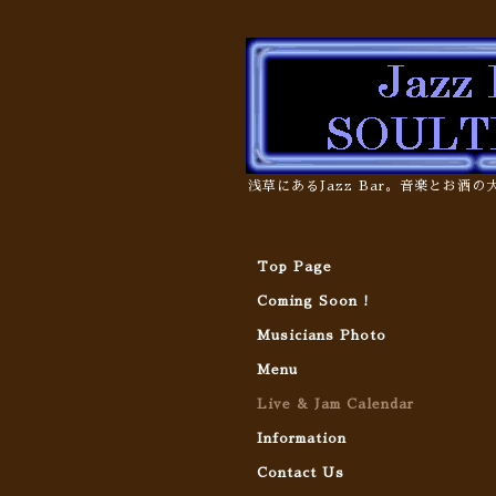
浅草にあるJazz Bar。音楽とお酒
Top Page
Coming Soon !
Musicians Photo
Menu
Live & Jam Calendar
Information
Contact Us