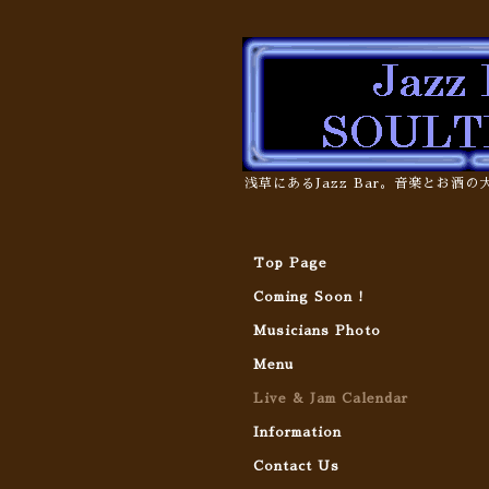
浅草にあるJazz Bar。音楽とお酒
Top Page
Coming Soon !
Musicians Photo
Menu
Live & Jam Calendar
Information
Contact Us