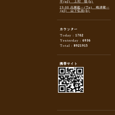
平(pf) 上村 信(b)
19:00 高瀬龍一(Tp) 嶋津健一
(pf) 山下弘治(b)
カウンター
Today :
1702
Yesterday :
6936
Total :
8921915
携帯サイト