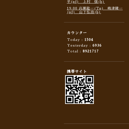
平(pf) 上村 信(b)
19:00 高瀬龍一(Tp) 嶋津健一
(pf) 山下弘治(b)
カウンター
Today :
1504
Yesterday :
6936
Total :
8921717
携帯サイト