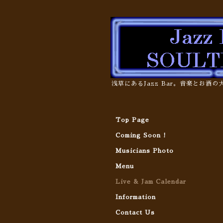
浅草にあるJazz Bar。音楽とお酒
Top Page
Coming Soon !
Musicians Photo
Menu
Live & Jam Calendar
Information
Contact Us