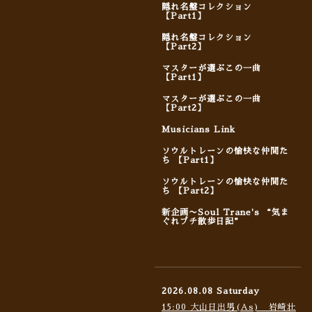
隠れ名盤コレクション
【Part1】
隠れ名盤コレクション
【Part2】
マスターが選ぶこの一曲
【Part1】
マスターが選ぶこの一曲
【Part2】
Musicians Link
ソウルトレーンの愉快な仲間た
ち 【Part1】
ソウルトレーンの愉快な仲間た
ち 【Part2】
新企画〜Soul Trane's “気ま
ぐれプチ散歩日記”
2026.08.08 Saturday
15:00 大山日出男(As) 岩崎壮