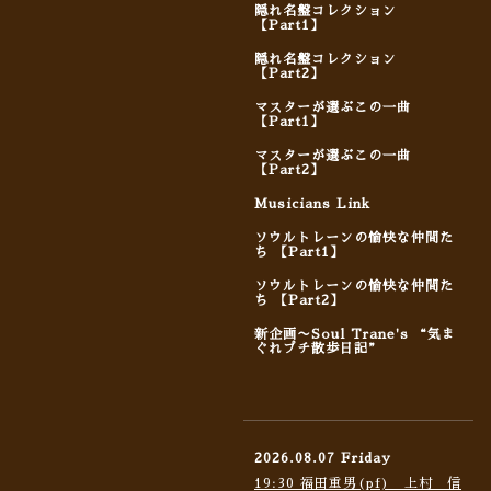
隠れ名盤コレクション
【Part1】
隠れ名盤コレクション
【Part2】
マスターが選ぶこの一曲
【Part1】
マスターが選ぶこの一曲
【Part2】
Musicians Link
ソウルトレーンの愉快な仲間た
ち 【Part1】
ソウルトレーンの愉快な仲間た
ち 【Part2】
新企画〜Soul Trane's “気ま
ぐれプチ散歩日記”
2026.08.07 Friday
19:30 福田重男(pf) 上村 信