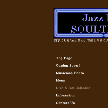
浅草にあるJazz Bar。音楽とお酒
Top Page
Coming Soon !
Musicians Photo
Menu
Live & Jam Calendar
Information
Contact Us