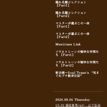
隠れ名盤コレクション
【Part1】
隠れ名盤コレクション
【Part2】
マスターが選ぶこの一曲
【Part1】
マスターが選ぶこの一曲
【Part2】
Musicians Link
ソウルトレーンの愉快な仲間た
ち 【Part1】
ソウルトレーンの愉快な仲間た
ち 【Part2】
新企画〜Soul Trane's “気ま
ぐれプチ散歩日記”
2026.08.06 Thursday
19:30 福田重男(pf) 山下弘治