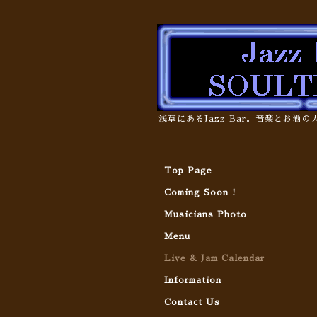
浅草にあるJazz Bar。音楽とお酒
Top Page
Coming Soon !
Musicians Photo
Menu
Live & Jam Calendar
Information
Contact Us