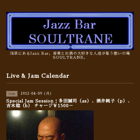
浅草にあるJazz Bar。音楽とお酒の大好きな人達が集う憩いの場
SOULTRANE。
Live & Jam Calendar
2012-04-09 (月)
Jam
Special Jam Session：多田誠司（as）、酒井純子（p）、
吉木稔（b） チャージ￥1500－