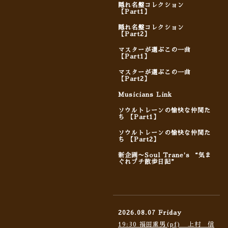
隠れ名盤コレクション
【Part1】
隠れ名盤コレクション
【Part2】
マスターが選ぶこの一曲
【Part1】
マスターが選ぶこの一曲
【Part2】
Musicians Link
ソウルトレーンの愉快な仲間た
ち 【Part1】
ソウルトレーンの愉快な仲間た
ち 【Part2】
新企画〜Soul Trane's “気ま
ぐれプチ散歩日記”
2026.08.07 Friday
19:30 福田重男(pf) 上村 信