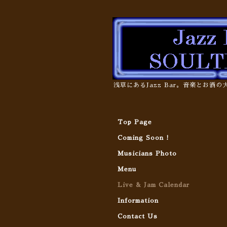
浅草にあるJazz Bar。音楽とお酒
Top Page
Coming Soon !
Musicians Photo
Menu
Live & Jam Calendar
Information
Contact Us