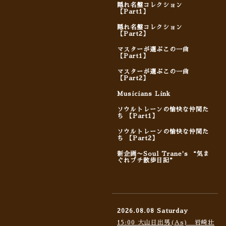
隠れ名盤コレクション
【Part1】
隠れ名盤コレクション
【Part2】
マスターが選ぶこの一曲
【Part1】
マスターが選ぶこの一曲
【Part2】
Musicians Link
ソウルトレーンの愉快な仲間た
ち 【Part1】
ソウルトレーンの愉快な仲間た
ち 【Part2】
新企画〜Soul Trane's “気ま
ぐれプチ散歩日記”
2026.08.08 Saturday
15:00 大山日出男(As) 岩崎壮