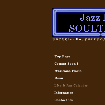
浅草にあるJazz Bar。音楽とお酒
Top Page
Coming Soon !
Musicians Photo
Menu
Live & Jam Calendar
Information
Contact Us