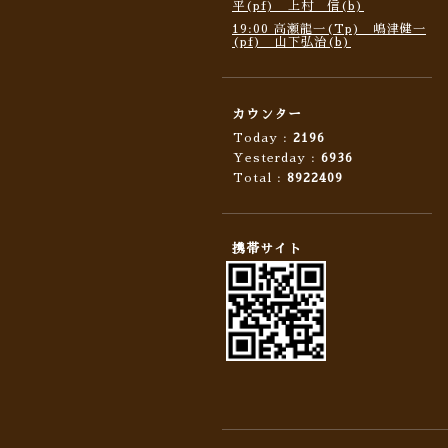
平(pf) 上村 信(b)
19:00 高瀬龍一(Tp) 嶋津健一
(pf) 山下弘治(b)
カウンター
Today :
2196
Yesterday :
6936
Total :
8922409
携帯サイト