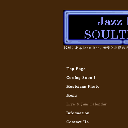
浅草にあるJazz Bar。音楽とお酒
Top Page
Coming Soon !
Musicians Photo
Menu
Live & Jam Calendar
Information
Contact Us