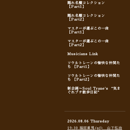
隠れ名盤コレクション
【Part1】
隠れ名盤コレクション
【Part2】
マスターが選ぶこの一曲
【Part1】
マスターが選ぶこの一曲
【Part2】
Musicians Link
ソウルトレーンの愉快な仲間た
ち 【Part1】
ソウルトレーンの愉快な仲間た
ち 【Part2】
新企画〜Soul Trane's “気ま
ぐれプチ散歩日記”
2026.08.06 Thursday
19:30 福田重男(pf) 山下弘治