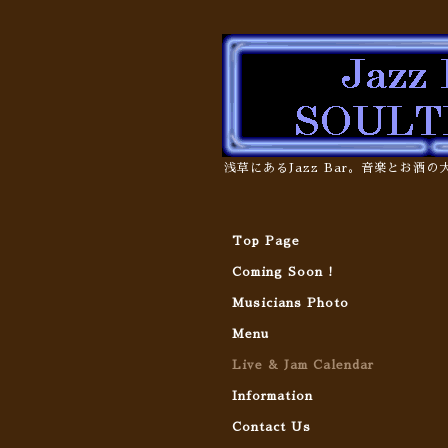
浅草にあるJazz Bar。音楽とお酒
Top Page
Coming Soon !
Musicians Photo
Menu
Live & Jam Calendar
Information
Contact Us