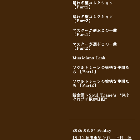
隠れ名盤コレクション
【Part1】
隠れ名盤コレクション
【Part2】
マスターが選ぶこの一曲
【Part1】
マスターが選ぶこの一曲
【Part2】
Musicians Link
ソウルトレーンの愉快な仲間た
ち 【Part1】
ソウルトレーンの愉快な仲間た
ち 【Part2】
新企画〜Soul Trane's “気ま
ぐれプチ散歩日記”
2026.08.07 Friday
19:30 福田重男(pf) 上村 信