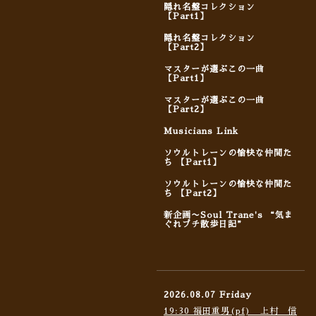
隠れ名盤コレクション
【Part1】
隠れ名盤コレクション
【Part2】
マスターが選ぶこの一曲
【Part1】
マスターが選ぶこの一曲
【Part2】
Musicians Link
ソウルトレーンの愉快な仲間た
ち 【Part1】
ソウルトレーンの愉快な仲間た
ち 【Part2】
新企画〜Soul Trane's “気ま
ぐれプチ散歩日記”
2026.08.07 Friday
19:30 福田重男(pf) 上村 信