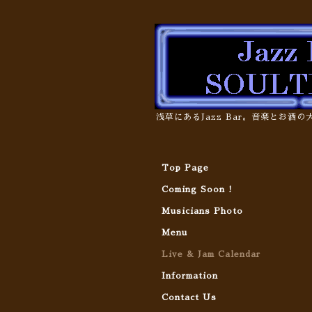
浅草にあるJazz Bar。音楽とお酒
Top Page
Coming Soon !
Musicians Photo
Menu
Live & Jam Calendar
Information
Contact Us