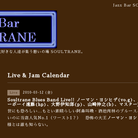
Jazz Bar
の大好きな人達が集う憩いの場 SOULTRANE。
Live & Jam Calendar
2010-03-12 (金)
Live
Soultrane Blues Band Live!! ノーマン・ヨシヒデ(vo
ーボーイ遠藤(hp)、大野伊知郎(p)、山崎伸之(b)、マスターJ
世にも恐ろしい…もとい素晴らしい阿鼻叫喚・酒池肉林のブルース
いのに当店人気No.1（ワースト1？） 恐怖の大王
ノーマン・ヨシヒ
様とは誰も知らない。