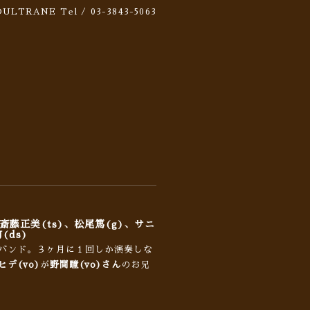
 SOULTRANE
Tel / 03-3843-5063
,g)、斎藤正美(ts)、松尾篤(g)、サニ
(ds)
バンド。３ヶ月に１回しか演奏しな
デ(vo)
が
野間瞳(vo)さん
のお兄