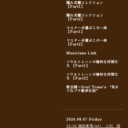
隠れ名盤コレクション
【Part1】
隠れ名盤コレクション
【Part2】
マスターが選ぶこの一曲
【Part1】
マスターが選ぶこの一曲
【Part2】
Musicians Link
ソウルトレーンの愉快な仲間た
ち 【Part1】
ソウルトレーンの愉快な仲間た
ち 【Part2】
新企画〜Soul Trane's “気ま
ぐれプチ散歩日記”
2026.08.07 Friday
19:30 福田重男(pf) 上村 信