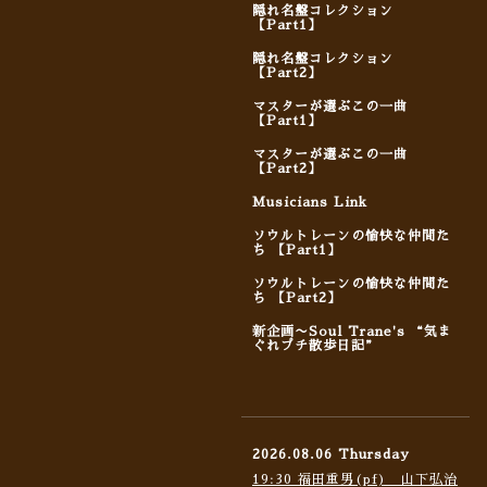
隠れ名盤コレクション
【Part1】
隠れ名盤コレクション
【Part2】
マスターが選ぶこの一曲
【Part1】
マスターが選ぶこの一曲
【Part2】
Musicians Link
ソウルトレーンの愉快な仲間た
ち 【Part1】
ソウルトレーンの愉快な仲間た
ち 【Part2】
新企画〜Soul Trane's “気ま
ぐれプチ散歩日記”
2026.08.06 Thursday
19:30 福田重男(pf) 山下弘治