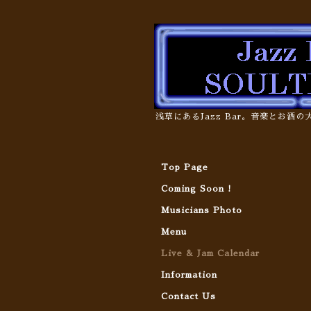
浅草にあるJazz Bar。音楽とお酒
Top Page
Coming Soon !
Musicians Photo
Menu
Live & Jam Calendar
Information
Contact Us