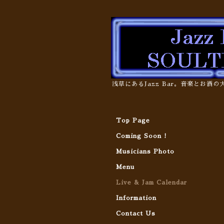
浅草にあるJazz Bar。音楽とお酒
Top Page
Coming Soon !
Musicians Photo
Menu
Live & Jam Calendar
Information
Contact Us