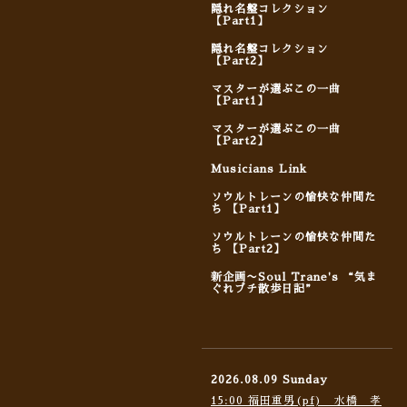
隠れ名盤コレクション
【Part1】
隠れ名盤コレクション
【Part2】
マスターが選ぶこの一曲
【Part1】
マスターが選ぶこの一曲
【Part2】
Musicians Link
ソウルトレーンの愉快な仲間た
ち 【Part1】
ソウルトレーンの愉快な仲間た
ち 【Part2】
新企画〜Soul Trane's “気ま
ぐれプチ散歩日記”
2026.08.09 Sunday
15:00 福田重男(pf) 水橋 孝