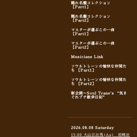
隠れ名盤コレクション
【Part1】
隠れ名盤コレクション
【Part2】
マスターが選ぶこの一曲
【Part1】
マスターが選ぶこの一曲
【Part2】
Musicians Link
ソウルトレーンの愉快な仲間た
ち 【Part1】
ソウルトレーンの愉快な仲間た
ち 【Part2】
新企画〜Soul Trane's “気ま
ぐれプチ散歩日記”
2026.08.08 Saturday
15:00 大山日出男(As) 岩崎壮