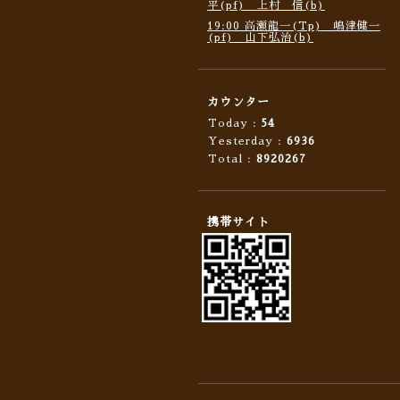
平(pf) 上村 信(b)
19:00 高瀬龍一(Tp) 嶋津健一
(pf) 山下弘治(b)
カウンター
Today :
54
Yesterday :
6936
Total :
8920267
携帯サイト