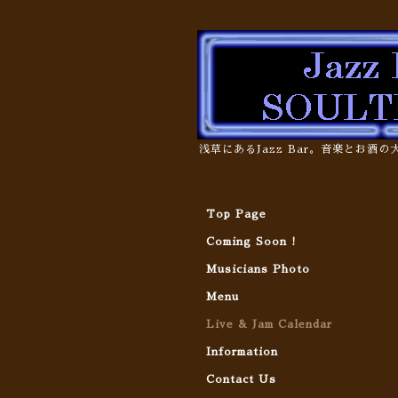
浅草にあるJazz Bar。音楽とお酒
Top Page
Coming Soon !
Musicians Photo
Menu
Live & Jam Calendar
Information
Contact Us