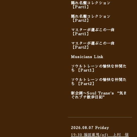
隠れ名盤コレクション
【Part1】
隠れ名盤コレクション
【Part2】
マスターが選ぶこの一曲
【Part1】
マスターが選ぶこの一曲
【Part2】
Musicians Link
ソウルトレーンの愉快な仲間た
ち 【Part1】
ソウルトレーンの愉快な仲間た
ち 【Part2】
新企画〜Soul Trane's “気ま
ぐれプチ散歩日記”
2026.08.07 Friday
19:30 福田重男(pf) 上村 信