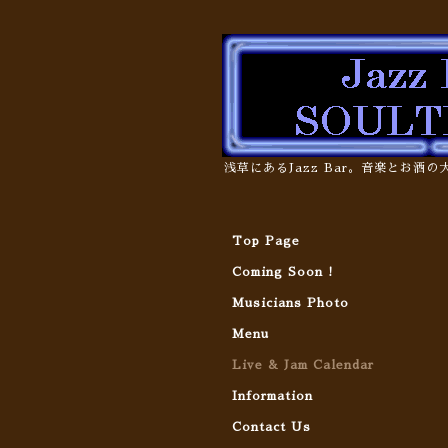
浅草にあるJazz Bar。音楽とお酒
Top Page
Coming Soon !
Musicians Photo
Menu
Live & Jam Calendar
Information
Contact Us