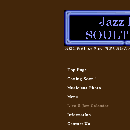
浅草にあるJazz Bar。音楽とお酒
Top Page
Coming Soon !
Musicians Photo
Menu
Live & Jam Calendar
Information
Contact Us