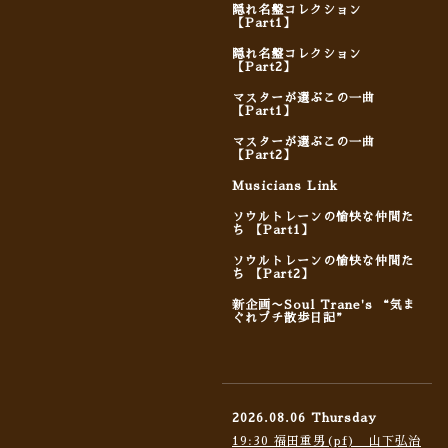
隠れ名盤コレクション
【Part1】
隠れ名盤コレクション
【Part2】
マスターが選ぶこの一曲
【Part1】
マスターが選ぶこの一曲
【Part2】
Musicians Link
ソウルトレーンの愉快な仲間た
ち 【Part1】
ソウルトレーンの愉快な仲間た
ち 【Part2】
新企画〜Soul Trane's “気ま
ぐれプチ散歩日記”
2026.08.06 Thursday
19:30 福田重男(pf) 山下弘治