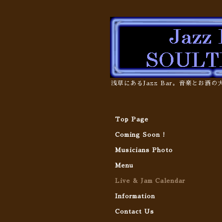
浅草にあるJazz Bar。音楽とお酒
Top Page
Coming Soon !
Musicians Photo
Menu
Live & Jam Calendar
Information
Contact Us