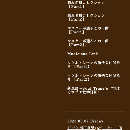
隠れ名盤コレクション
【Part1】
隠れ名盤コレクション
【Part2】
マスターが選ぶこの一曲
【Part1】
マスターが選ぶこの一曲
【Part2】
Musicians Link
ソウルトレーンの愉快な仲間た
ち 【Part1】
ソウルトレーンの愉快な仲間た
ち 【Part2】
新企画〜Soul Trane's “気ま
ぐれプチ散歩日記”
2026.08.07 Friday
19:30 福田重男(pf) 上村 信