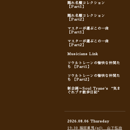
隠れ名盤コレクション
【Part1】
隠れ名盤コレクション
【Part2】
マスターが選ぶこの一曲
【Part1】
マスターが選ぶこの一曲
【Part2】
Musicians Link
ソウルトレーンの愉快な仲間た
ち 【Part1】
ソウルトレーンの愉快な仲間た
ち 【Part2】
新企画〜Soul Trane's “気ま
ぐれプチ散歩日記”
2026.08.06 Thursday
19:30 福田重男(pf) 山下弘治