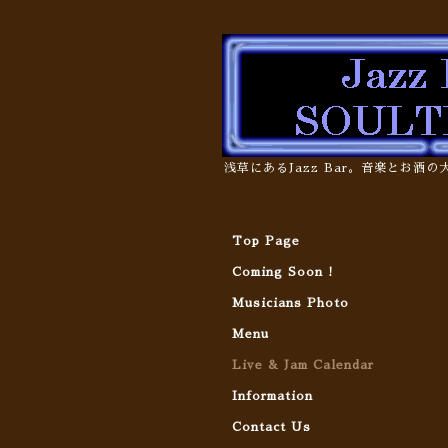
浅草にあるJazz Bar。音楽とお酒
Top Page
Coming Soon !
Musicians Photo
Menu
Live & Jam Calendar
Information
Contact Us