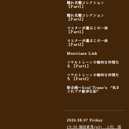
隠れ名盤コレクション
【Part1】
隠れ名盤コレクション
【Part2】
マスターが選ぶこの一曲
【Part1】
マスターが選ぶこの一曲
【Part2】
Musicians Link
ソウルトレーンの愉快な仲間た
ち 【Part1】
ソウルトレーンの愉快な仲間た
ち 【Part2】
新企画〜Soul Trane's “気ま
ぐれプチ散歩日記”
2026.08.07 Friday
19:30 福田重男(pf) 上村 信