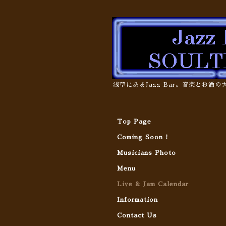
浅草にあるJazz Bar。音楽とお酒
Top Page
Coming Soon !
Musicians Photo
Menu
Live & Jam Calendar
Information
Contact Us