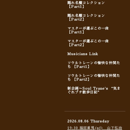
隠れ名盤コレクション
【Part1】
隠れ名盤コレクション
【Part2】
マスターが選ぶこの一曲
【Part1】
マスターが選ぶこの一曲
【Part2】
Musicians Link
ソウルトレーンの愉快な仲間た
ち 【Part1】
ソウルトレーンの愉快な仲間た
ち 【Part2】
新企画〜Soul Trane's “気ま
ぐれプチ散歩日記”
2026.08.06 Thursday
19:30 福田重男(pf) 山下弘治