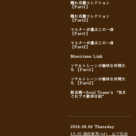
隠れ名盤コレクション
【Part1】
隠れ名盤コレクション
【Part2】
マスターが選ぶこの一曲
【Part1】
マスターが選ぶこの一曲
【Part2】
Musicians Link
ソウルトレーンの愉快な仲間た
ち 【Part1】
ソウルトレーンの愉快な仲間た
ち 【Part2】
新企画〜Soul Trane's “気ま
ぐれプチ散歩日記”
2026.08.06 Thursday
19:30 福田重男(pf) 山下弘治