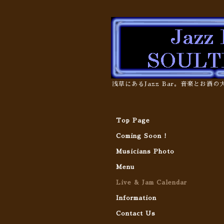
浅草にあるJazz Bar。音楽とお酒
Top Page
Coming Soon !
Musicians Photo
Menu
Live & Jam Calendar
Information
Contact Us