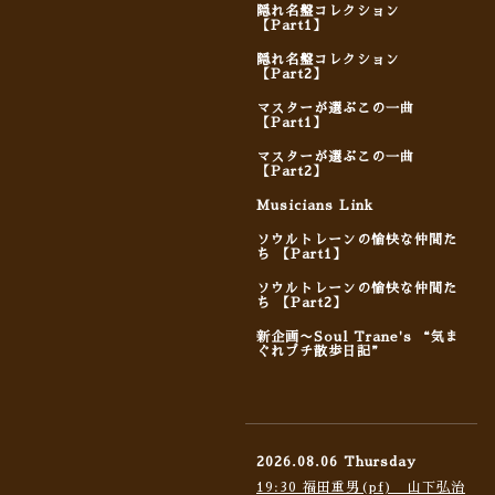
隠れ名盤コレクション
【Part1】
隠れ名盤コレクション
【Part2】
マスターが選ぶこの一曲
【Part1】
マスターが選ぶこの一曲
【Part2】
Musicians Link
ソウルトレーンの愉快な仲間た
ち 【Part1】
ソウルトレーンの愉快な仲間た
ち 【Part2】
新企画〜Soul Trane's “気ま
ぐれプチ散歩日記”
2026.08.06 Thursday
19:30 福田重男(pf) 山下弘治