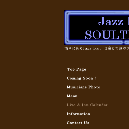
浅草にあるJazz Bar。音楽とお酒
Top Page
Coming Soon !
Musicians Photo
Menu
Live & Jam Calendar
Information
Contact Us