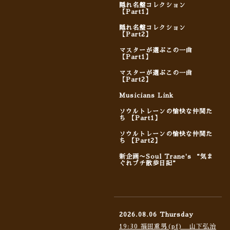
隠れ名盤コレクション
【Part1】
隠れ名盤コレクション
【Part2】
マスターが選ぶこの一曲
【Part1】
マスターが選ぶこの一曲
【Part2】
Musicians Link
ソウルトレーンの愉快な仲間た
ち 【Part1】
ソウルトレーンの愉快な仲間た
ち 【Part2】
新企画〜Soul Trane's “気ま
ぐれプチ散歩日記”
2026.08.06 Thursday
19:30 福田重男(pf) 山下弘治