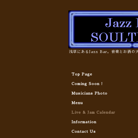
浅草にあるJazz Bar。音楽とお酒
Top Page
Coming Soon !
Musicians Photo
Menu
Live & Jam Calendar
Information
Contact Us