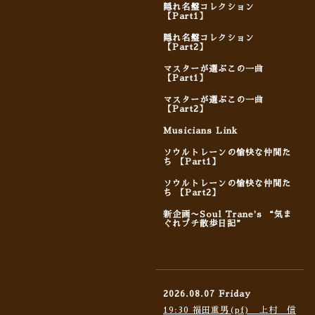
隠れ名盤コレクション
【Part1】
隠れ名盤コレクション
【Part2】
マスターが選ぶこの一曲
【Part1】
マスターが選ぶこの一曲
【Part2】
Musicians Link
ソウルトレーンの愉快な仲間た
ち 【Part1】
ソウルトレーンの愉快な仲間た
ち 【Part2】
新企画〜Soul Trane's “気ま
ぐれプチ散歩日記”
2026.08.07 Friday
19:30 福田重男(pf) 上村 信