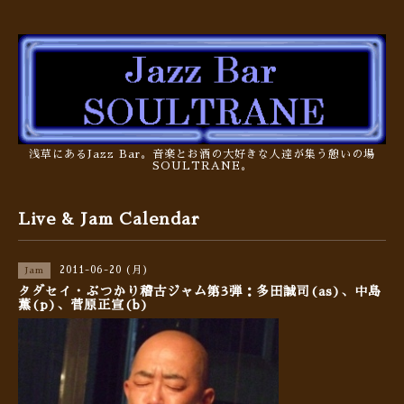
浅草にあるJazz Bar。音楽とお酒の大好きな人達が集う憩いの場
SOULTRANE。
Live & Jam Calendar
2011-06-20 (月)
Jam
タダセイ・ぶつかり稽古ジャム第3弾：多田誠司(as)、中島
薫(p)、菅原正宣(b)